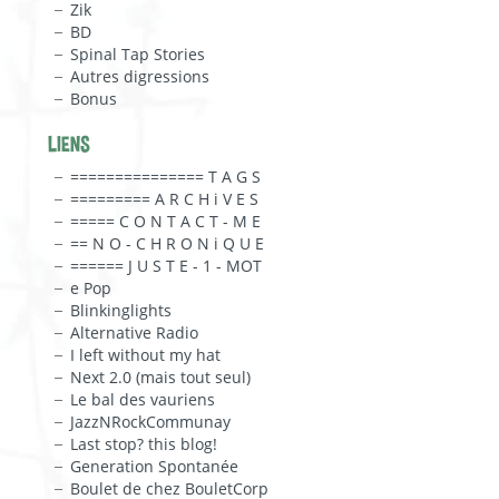
Zik
BD
Spinal Tap Stories
Autres digressions
Bonus
LIENS
=============== T A G S
========= A R C H i V E S
===== C O N T A C T - M E
== N O - C H R O N i Q U E
====== J U S T E - 1 - MOT
e Pop
Blinkinglights
Alternative Radio
I left without my hat
Next 2.0 (mais tout seul)
Le bal des vauriens
JazzNRockCommunay
Last stop? this blog!
Generation Spontanée
Boulet de chez BouletCorp