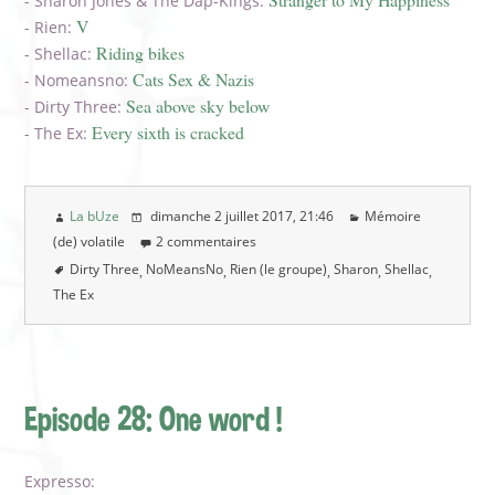
- Sharon Jones & The Dap-Kings:
V
- Rien:
Riding bikes
- Shellac:
Cats Sex & Nazis
- Nomeansno:
Sea above sky below
- Dirty Three:
Every sixth is cracked
- The Ex:
La bUze
dimanche 2 juillet 2017
, 21:46
Mémoire
(de) volatile
2 commentaires
Dirty Three
NoMeansNo
Rien (le groupe)
Sharon
Shellac
The Ex
Episode 28: One word !
Expresso: