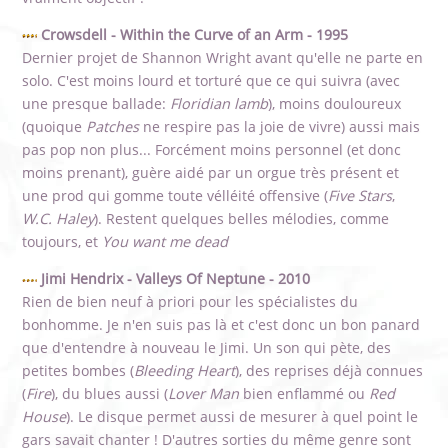
Crowsdell - Within the Curve of an Arm - 1995
Dernier projet de Shannon Wright avant qu'elle ne parte en
solo. C'est moins lourd et torturé que ce qui suivra (avec
une presque ballade:
Floridian lamb
), moins douloureux
(quoique
Patches
ne respire pas la joie de vivre) aussi mais
pas pop non plus... Forcément moins personnel (et donc
moins prenant), guère aidé par un orgue très présent et
une prod qui gomme toute vélléité offensive (
Five Stars
,
W.C. Haley
). Restent quelques belles mélodies, comme
toujours, et
You want me dead
Jimi Hendrix - Valleys Of Neptune - 2010
Rien de bien neuf à priori pour les spécialistes du
bonhomme. Je n'en suis pas là et c'est donc un bon panard
que d'entendre à nouveau le Jimi. Un son qui pète, des
petites bombes (
Bleeding Heart
), des reprises déjà connues
(
Fire
), du blues aussi (
Lover Man
bien enflammé ou
Red
House
). Le disque permet aussi de mesurer à quel point le
gars savait chanter ! D'autres sorties du même genre sont