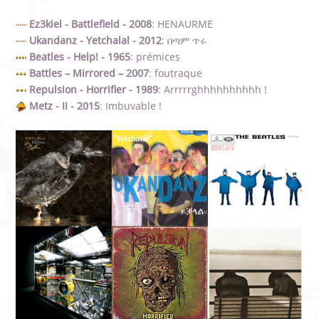
Ez3kiel - Battlefield - 2008
: HENAURME
Ukandanz - Yetchalal - 2012
: በጣም ጥሩ
Beatles - Help! - 1965
: prémices
Battles – Mirrored – 2007
: foutraque
Repulsion - Horrifier - 1989
: Arrrrrghhhhhhhhhh !
Metz - II - 2015
: Imbuvable !