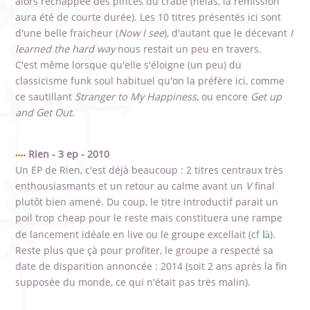
alors réchappée des pinces du crabe (hélàs, la rémission
aura été de courte durée). Les 10 titres présentés ici sont
d'une belle fraicheur (
Now I see
), d'autant que le décevant
I
learned the hard way
nous restait un peu en travers.
C'est même lorsque qu'elle s'éloigne (un peu) du
classicisme funk soul habituel qu'on la préfère ici, comme
ce sautillant
Stranger to My Happiness
, ou encore
Get up
and Get Out
.
Rien - 3 ep - 2010
Un EP de Rien, c'est déjà beaucoup : 2 titres centraux très
enthousiasmants et un retour au calme avant un
V
final
plutôt bien amené. Du coup, le titre introductif parait un
poil trop cheap pour le reste mais constituera une rampe
là
de lancement idéale en live ou le groupe excellait (cf
).
Reste plus que çà pour profiter, le groupe a respecté sa
date de disparition annoncée : 2014 (soit 2 ans après la fin
supposée du monde, ce qui n'était pas très malin).