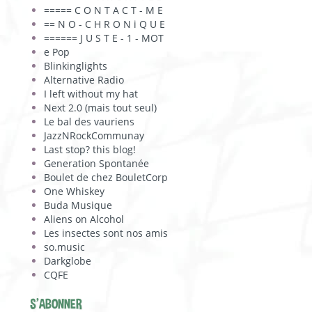
===== C O N T A C T - M E
== N O - C H R O N i Q U E
====== J U S T E - 1 - MOT
e Pop
Blinkinglights
Alternative Radio
I left without my hat
Next 2.0 (mais tout seul)
Le bal des vauriens
JazzNRockCommunay
Last stop? this blog!
Generation Spontanée
Boulet de chez BouletCorp
One Whiskey
Buda Musique
Aliens on Alcohol
Les insectes sont nos amis
so.music
Darkglobe
CQFE
S'ABONNER