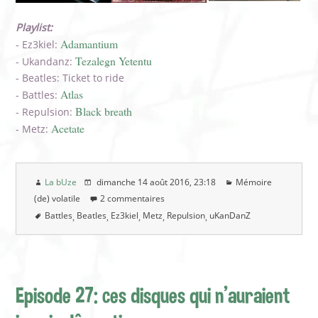
Playlist:
Adamantium
- Ez3kiel:
Tezalegn Yetentu
- Ukandanz:
- Beatles: Ticket to ride
Atlas
- Battles:
Black breath
- Repulsion:
Acetate
- Metz:
La bUze
dimanche 14 août 2016
, 23:18
Mémoire
(de) volatile
2 commentaires
Battles
Beatles
Ez3kiel
Metz
Repulsion
uKanDanZ
Episode 27: ces disques qui n'auraient