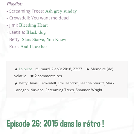
Playlist:
Ash grey sunday
- Screaming Trees:
- Crowsdell: You want me dead
Bleeding Heart
- Jimi:
Black dog
- Laetitia:
Stars Starve, You Know
- Betty:
And I love her
- Kurt:
La bUze
mardi 2 août 2016
, 22:27
Mémoire (de)
volatile
2 commentaires
Betty Davis
Crowsdell
Jimi Hendrix
Laetitia Sheriff
Mark
Lanegan
Nirvana
Screaming Trees
Shannon Wright
Episode 26: 2015 dans le rétro !