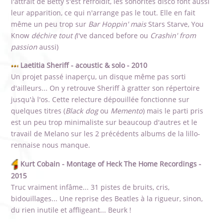
l'attrait de Betty s'est refroidit, les sonorités disco font aussi
leur apparition, ce qui n'arrange pas le tout. Elle en fait
même un peu trop sur
Bar Hoppin' mais
Stars Starve, You
Know
déchire tout (
I've danced before ou
Crashin' from
passion
aussi)
Laetitia Sheriff - acoustic & solo - 2010
Un projet passé inaperçu, un disque même pas sorti
d'ailleurs... On y retrouve Sheriff à gratter son répertoire
jusqu'à l'os. Cette relecture dépouillée fonctionne sur
quelques titres (
Black dog
ou
Memento
) mais le parti pris
est un peu trop minimaliste sur beaucoup d'autres et le
travail de Melano sur les 2 précédents albums de la lillo-
rennaise nous manque.
Kurt Cobain - Montage of Heck The Home Recordings -
2015
Truc vraiment infâme... 31 pistes de bruits, cris,
bidouillages... Une reprise des Beatles à la rigueur, sinon,
du rien inutile et affligeant... Beurk !