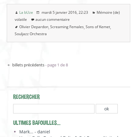
La bUze
mardi 5 janvier 2016
, 22:23
Mémoire (de)
volatile
aucun commentaire
Olivier Depardon
Screaming Females
Sons of Kemet
Souljazz Orchestra
billets précédents
- page 1 de 8
RECHERCHER
ULTIMES BAFOUILLES...
Mark... - daniel