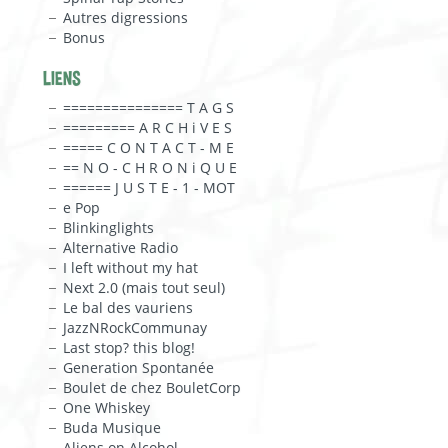
Autres digressions
Bonus
LIENS
=============== T A G S
========= A R C H i V E S
===== C O N T A C T - M E
== N O - C H R O N i Q U E
====== J U S T E - 1 - MOT
e Pop
Blinkinglights
Alternative Radio
I left without my hat
Next 2.0 (mais tout seul)
Le bal des vauriens
JazzNRockCommunay
Last stop? this blog!
Generation Spontanée
Boulet de chez BouletCorp
One Whiskey
Buda Musique
Aliens on Alcohol