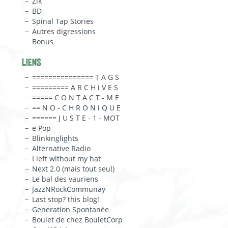
Zik
BD
Spinal Tap Stories
Autres digressions
Bonus
LIENS
=============== T A G S
========= A R C H i V E S
===== C O N T A C T - M E
== N O - C H R O N i Q U E
====== J U S T E - 1 - MOT
e Pop
Blinkinglights
Alternative Radio
I left without my hat
Next 2.0 (mais tout seul)
Le bal des vauriens
JazzNRockCommunay
Last stop? this blog!
Generation Spontanée
Boulet de chez BouletCorp