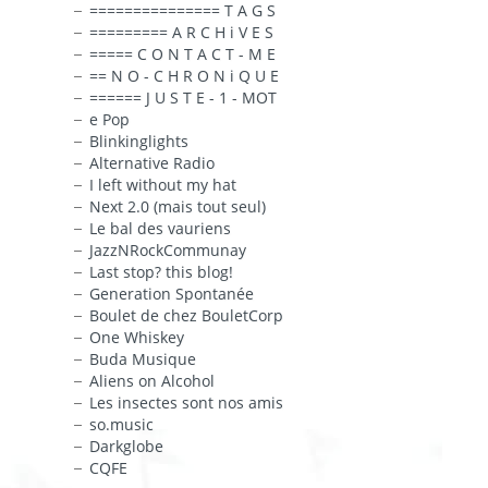
=============== T A G S
========= A R C H i V E S
===== C O N T A C T - M E
== N O - C H R O N i Q U E
====== J U S T E - 1 - MOT
e Pop
Blinkinglights
Alternative Radio
I left without my hat
Next 2.0 (mais tout seul)
Le bal des vauriens
JazzNRockCommunay
Last stop? this blog!
Generation Spontanée
Boulet de chez BouletCorp
One Whiskey
Buda Musique
Aliens on Alcohol
Les insectes sont nos amis
so.music
Darkglobe
CQFE