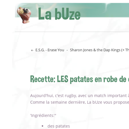
La bUze
E.S.G. - Erase You
-
Sharon Jones & the Dap Kings (+ T
Recette: LES patates en robe de
Aujourd'hui, c'est rugby, avec un match important à 
Comme la semaine dernière, La bUze vous propose 
'Ingrédients:''
des patates