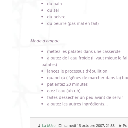
du pain
du sel
du poivre
du beurre (pas mal en fait)
Mode d'empoi:
mettez les patates dans une casserole
ajoutez de l'eau froide (il vaut mieux le f
patates)
lancez le processus d'ébullition
quand çà (t'gênes de marcher dans la) bou
patientez 20 minutes
otez l'eau (uh uh)
faites dessécher un peu avant de servir
ajoutez les autres ingrédients...
La bUze
samedi 13 octobre 2007
, 21:33
Pou