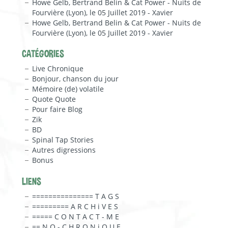
Howe Gelb, Bertrand Belin & Cat Power - Nuits de
Fourvière (Lyon), le 05 Juillet 2019 - Xavier
Howe Gelb, Bertrand Belin & Cat Power - Nuits de
Fourvière (Lyon), le 05 Juillet 2019 - Xavier
CATÉGORIES
Live Chronique
Bonjour, chanson du jour
Mémoire (de) volatile
Quote Quote
Pour faire Blog
Zik
BD
Spinal Tap Stories
Autres digressions
Bonus
LIENS
=============== T A G S
========= A R C H i V E S
===== C O N T A C T - M E
== N O - C H R O N i Q U E