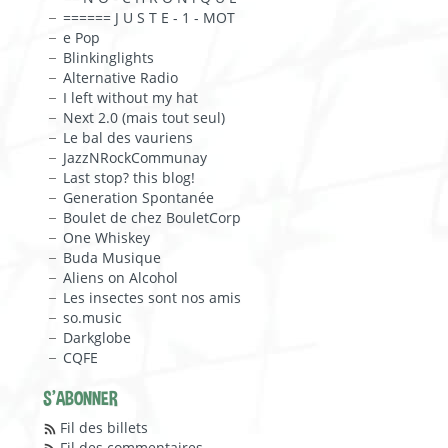
====== J U S T E - 1 - MOT
e Pop
Blinkinglights
Alternative Radio
I left without my hat
Next 2.0 (mais tout seul)
Le bal des vauriens
JazzNRockCommunay
Last stop? this blog!
Generation Spontanée
Boulet de chez BouletCorp
One Whiskey
Buda Musique
Aliens on Alcohol
Les insectes sont nos amis
so.music
Darkglobe
CQFE
S'ABONNER
Fil des billets
Fil des commentaires