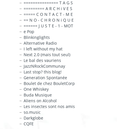
=============== T A G S
========= A R C H i V E S
===== C O N T A C T - M E
== N O - C H R O N i Q U E
====== J U S T E - 1 - MOT
e Pop
Blinkinglights
Alternative Radio
I left without my hat
Next 2.0 (mais tout seul)
Le bal des vauriens
JazzNRockCommunay
Last stop? this blog!
Generation Spontanée
Boulet de chez BouletCorp
One Whiskey
Buda Musique
Aliens on Alcohol
Les insectes sont nos amis
so.music
Darkglobe
CQFE