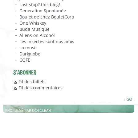
Last stop? this blog!
Generation Spontanée
Boulet de chez BouletCorp
One Whiskey
Buda Musique
Aliens on Alcohol
Les insectes sont nos amis
so.music
Darkglobe
CQFE
S'ABONNER
Fil des billets
Fil des commentaires
↑ GO ↑
PROPULSÉ PAR
DOTCLEAR