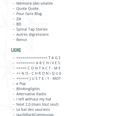
Mémoire (de) volatile
Quote Quote
Pour faire Blog
Zik
BD
Spinal Tap Stories
Autres digressions
Bonus
LIENS
=============== T A G S
========= A R C H i V E S
===== C O N T A C T - M E
== N O - C H R O N i Q U E
====== J U S T E - 1 - MOT
e Pop
Blinkinglights
Alternative Radio
I left without my hat
Next 2.0 (mais tout seul)
Le bal des vauriens
JazzNRockCommunay