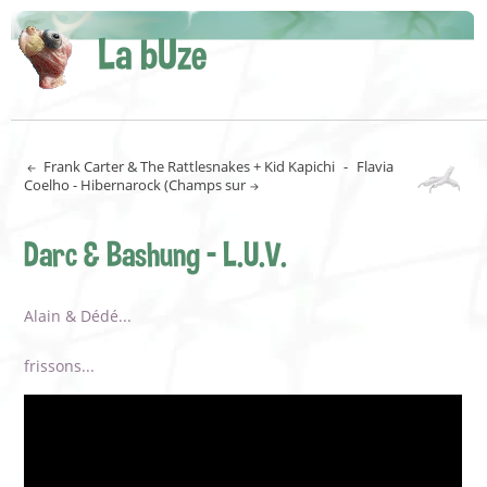
La bUze
Frank Carter & The Rattlesnakes + Kid Kapichi
-
Flavia
Coelho - Hibernarock (Champs sur
Darc & Bashung - L.U.V.
Alain & Dédé...
frissons...