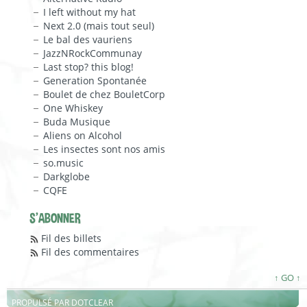
I left without my hat
Next 2.0 (mais tout seul)
Le bal des vauriens
JazzNRockCommunay
Last stop? this blog!
Generation Spontanée
Boulet de chez BouletCorp
One Whiskey
Buda Musique
Aliens on Alcohol
Les insectes sont nos amis
so.music
Darkglobe
CQFE
S'ABONNER
Fil des billets
Fil des commentaires
↑ GO ↑
PROPULSÉ PAR
DOTCLEAR