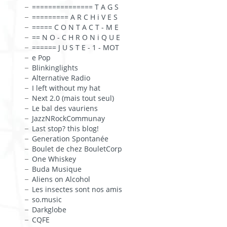
=============== T A G S
========= A R C H i V E S
===== C O N T A C T - M E
== N O - C H R O N i Q U E
====== J U S T E - 1 - MOT
e Pop
Blinkinglights
Alternative Radio
I left without my hat
Next 2.0 (mais tout seul)
Le bal des vauriens
JazzNRockCommunay
Last stop? this blog!
Generation Spontanée
Boulet de chez BouletCorp
One Whiskey
Buda Musique
Aliens on Alcohol
Les insectes sont nos amis
so.music
Darkglobe
CQFE