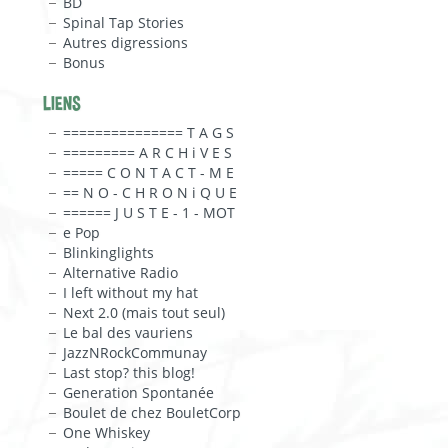
BD
Spinal Tap Stories
Autres digressions
Bonus
LIENS
=============== T A G S
========= A R C H i V E S
===== C O N T A C T - M E
== N O - C H R O N i Q U E
====== J U S T E - 1 - MOT
e Pop
Blinkinglights
Alternative Radio
I left without my hat
Next 2.0 (mais tout seul)
Le bal des vauriens
JazzNRockCommunay
Last stop? this blog!
Generation Spontanée
Boulet de chez BouletCorp
One Whiskey