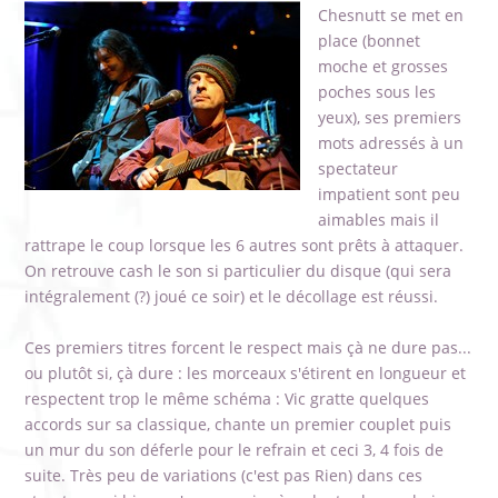
Chesnutt se met en
place (bonnet
moche et grosses
poches sous les
yeux), ses premiers
mots adressés à un
spectateur
impatient sont peu
aimables mais il
rattrape le coup lorsque les 6 autres sont prêts à attaquer.
On retrouve cash le son si particulier du disque (qui sera
intégralement (?) joué ce soir) et le décollage est réussi.
Ces premiers titres forcent le respect mais çà ne dure pas...
ou plutôt si, çà dure : les morceaux s'étirent en longueur et
respectent trop le même schéma : Vic gratte quelques
accords sur sa classique, chante un premier couplet puis
un mur du son déferle pour le refrain et ceci 3, 4 fois de
suite. Très peu de variations (c'est pas Rien) dans ces