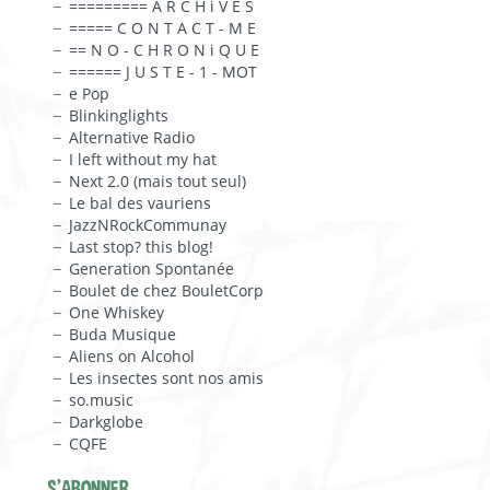
========= A R C H i V E S
===== C O N T A C T - M E
== N O - C H R O N i Q U E
====== J U S T E - 1 - MOT
e Pop
Blinkinglights
Alternative Radio
I left without my hat
Next 2.0 (mais tout seul)
Le bal des vauriens
JazzNRockCommunay
Last stop? this blog!
Generation Spontanée
Boulet de chez BouletCorp
One Whiskey
Buda Musique
Aliens on Alcohol
Les insectes sont nos amis
so.music
Darkglobe
CQFE
S'ABONNER