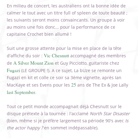
En milieu de concert, les australiens ont la bonne idée de
calmer le tout avec un titre full of spleen de toute beauté ;
les suivants seront moins convaincants. Un groupe à voir
au moins une fois donc... pour la performance de ce
capitaine Crochet bien allumé !
Suit une grosse attente pour la mise en place de la tête
Vic Chesnutt
d'affiche du soir :
accompagné des membres
A Silver Mount Zion
de
et Guy Picciotto, guitariste chez
Fugazi
(LE GROUPE !). A ce sujet, La bUze se remonte un
Fugazi en kit et colle ce soir sa 3ème vignette, après Ian
25
MacKaye et ses Evens pour les
ans de The Ex & Joe Lally
last September
.
Tout ce petit monde accompagnait déjà Chesnutt sur le
disque prétexte à la tournée : l'acclamé
North Star Disaster
(bien, même si je préfère largement sa période 90's avec
Is
the actor happy ?
en sommet indépassable).