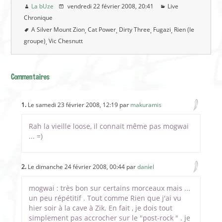
La bUze
vendredi 22 février 2008
, 20:41
Live
Chronique
A Silver Mount Zion
Cat Power
Dirty Three
Fugazi
Rien (le
groupe)
Vic Chesnutt
Commentaires
1.
Le samedi 23 février 2008, 12:19 par
makuramis
Rah la vieille loose, il connait même pas mogwai
... =)
2.
Le dimanche 24 février 2008, 00:44 par
daniel
mogwai : très bon sur certains morceaux mais ...
un peu répétitif . Tout comme Rien que j'ai vu
hier soir à la cave à Zik. En fait , je dois tout
simplement pas accrocher sur le "post-rock " . je