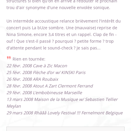
structures si bien qu'on en arrive à redouter le prochain
trou d'air synonyme d'une nouvelle envolée sonique.
Un intermède accoustique relance brièvement l'intérêt du
concert puis La bUze sombre. Une (mauvaise) reprise de
Nina Simone, encore 3,4 titres et un rappel. Clap de fin -
ouf ! Que s'est-il passé ? pourquoi ? petite forme ? trop
d'attente pendant le sound-check ? Je sais pas...
Rien en tournée:
22 févr. 2008 Cave à Zic Macon
25 févr. 2008 Flèche d’or w/ KINSKI Paris
26 févr. 2008 ARA Roubaix
28 févr. 2008 Atout A Zart Clermont Ferrand
29 févr. 2008 L’embobineuse Marseille
13 mars 2008 Maison de la Musique w/ Sebastien Tellier
Meylan
29 mars 2008 Rhâââ Lovely Festival !!! Fernelmont Belgique