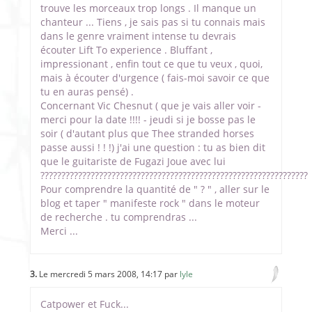
trouve les morceaux trop longs . Il manque un
chanteur ... Tiens , je sais pas si tu connais mais
dans le genre vraiment intense tu devrais
écouter Lift To experience . Bluffant ,
impressionant , enfin tout ce que tu veux , quoi,
mais à écouter d'urgence ( fais-moi savoir ce que
tu en auras pensé) .
Concernant Vic Chesnut ( que je vais aller voir -
merci pour la date !!!! - jeudi si je bosse pas le
soir ( d'autant plus que Thee stranded horses
passe aussi ! ! !) j'ai une question : tu as bien dit
que le guitariste de Fugazi Joue avec lui
????????????????????????????????????????????????????????????????
Pour comprendre la quantité de " ? " , aller sur le
blog et taper " manifeste rock " dans le moteur
de recherche . tu comprendras ...
Merci ...
3.
Le mercredi 5 mars 2008, 14:17 par
lyle
Catpower et Fuck...