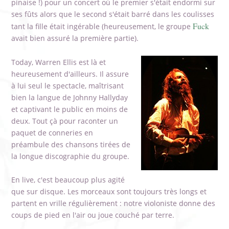
pinaise !) pour un concert où le premier s'était endormi sur
ses fûts alors que le second s'était barré dans les coulisses
Fuck
tant la fille était ingérable (heureusement, le groupe
avait bien assuré la première partie).
Today, Warren Ellis est là et
heureusement d'ailleurs. Il assure
à lui seul le spectacle, maîtrisant
bien la langue de Johnny Hallyday
et captivant le public en moins de
deux. Tout çà pour raconter un
paquet de conneries en
préambule des chansons tirées de
la longue discographie du groupe.
En live, c'est beaucoup plus agité
que sur disque. Les morceaux sont toujours très longs et
partent en vrille régulièrement : notre violoniste donne des
coups de pied en l'air ou joue couché par terre.