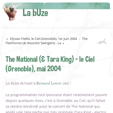
La bUze
Elysian Fields, le Ciel (Grenoble), 1er juin 2004
-
The
Fleshtones (& Neurotic Swingers) - La
The National (& Tara King) - le Ciel
(Grenoble), mai 2004
Bernard Lenoir
La bUze écrivait à
ceci :
La programmation rock lyonnaise étant relativement pauvre
depuis quelques mois, c'est à Grenoble, au Ciel, qu'il fallait
se rendre Vendredi pour le concert de The National qui,
après une 1ère partie pas très originale (Tara King - electro