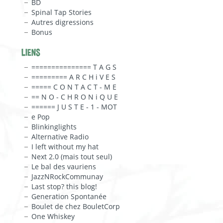
BD
Spinal Tap Stories
Autres digressions
Bonus
LIENS
=============== T A G S
========= A R C H i V E S
===== C O N T A C T - M E
== N O - C H R O N i Q U E
====== J U S T E - 1 - MOT
e Pop
Blinkinglights
Alternative Radio
I left without my hat
Next 2.0 (mais tout seul)
Le bal des vauriens
JazzNRockCommunay
Last stop? this blog!
Generation Spontanée
Boulet de chez BouletCorp
One Whiskey