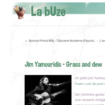
La bUze
Bonnie Prince Billy - l'Epicerie Moderne (Feyzin),
-
L'ar
Jim Yamouridis - Grass and dew
Un petit Jim Yamour
l'autre coté du pont
c
Set intimiste guita
une ressenti mitigé