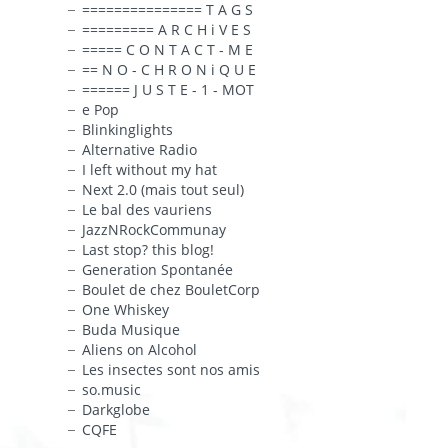
=============== T A G S
========= A R C H i V E S
===== C O N T A C T - M E
== N O - C H R O N i Q U E
====== J U S T E - 1 - MOT
e Pop
Blinkinglights
Alternative Radio
I left without my hat
Next 2.0 (mais tout seul)
Le bal des vauriens
JazzNRockCommunay
Last stop? this blog!
Generation Spontanée
Boulet de chez BouletCorp
One Whiskey
Buda Musique
Aliens on Alcohol
Les insectes sont nos amis
so.music
Darkglobe
CQFE