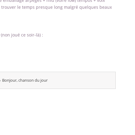
e emballage arpèges + mid (voire low) tempos + voix
i trouver le temps presque long malgré quelques beaux
(non joué ce soir-là) :
Bonjour, chanson du jour