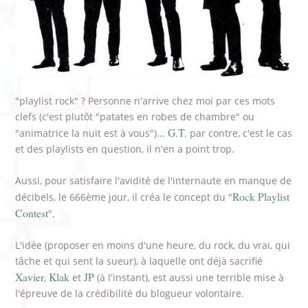
"playlist rock" ? Personne n'arrive chez moi par ces mots
clefs (c'est plutôt "patates en robes de chambre" ou
G.T.
"animatrice la nuit est à vous")...
par contre, c'est le cas
et des playlists en question, il n'en a point trop.
Aussi, pour satisfaire l'avidité de l'internaute en manque de
Rock Playlist
décibels, le 666ème jour, il créa le concept du "
Contest
".
L'idée (proposer en moins d'une heure, du rock, du vrai, qui
tâche et qui sent la sueur), à laquelle ont déjà sacrifié
Xavier
Klak
JP
,
et
(à l'instant), est aussi une terrible mise à
l'épreuve de la crédibilité du blogueur volontaire.