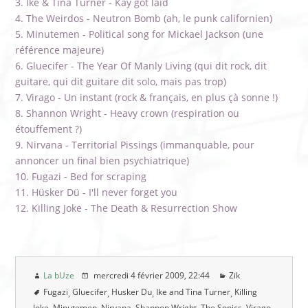
Ike & Tina Turner - Kay got laid
The Weirdos - Neutron Bomb (ah, le punk californien)
Minutemen - Political song for Mickael Jackson (une
référence majeure)
Gluecifer - The Year Of Manly Living (qui dit rock, dit
guitare, qui dit guitare dit solo, mais pas trop)
Virago - Un instant (rock & français, en plus çà sonne !)
Shannon Wright - Heavy crown (respiration ou
étouffement ?)
Nirvana - Territorial Pissings (immanquable, pour
annoncer un final bien psychiatrique)
Fugazi - Bed for scraping
Hüsker Dü - I'll never forget you
Killing Joke - The Death & Resurrection Show
La bUze
mercredi 4 février 2009
, 22:44
Zik
Fugazi
Gluecifer
Husker Du
Ike and Tina Turner
Killing
Joke
Minutemen
Nirvana
Shannon Wright
The Sonics
Virago