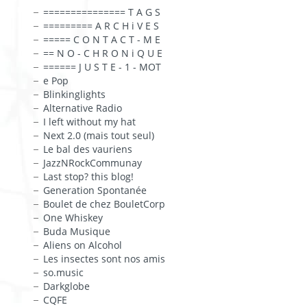
=============== T A G S
========= A R C H i V E S
===== C O N T A C T - M E
== N O - C H R O N i Q U E
====== J U S T E - 1 - MOT
e Pop
Blinkinglights
Alternative Radio
I left without my hat
Next 2.0 (mais tout seul)
Le bal des vauriens
JazzNRockCommunay
Last stop? this blog!
Generation Spontanée
Boulet de chez BouletCorp
One Whiskey
Buda Musique
Aliens on Alcohol
Les insectes sont nos amis
so.music
Darkglobe
CQFE