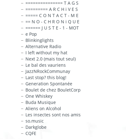
=============== T A G S
========= A R C H i V E S
===== C O N T A C T - M E
== N O - C H R O N i Q U E
====== J U S T E - 1 - MOT
e Pop
Blinkinglights
Alternative Radio
I left without my hat
Next 2.0 (mais tout seul)
Le bal des vauriens
JazzNRockCommunay
Last stop? this blog!
Generation Spontanée
Boulet de chez BouletCorp
One Whiskey
Buda Musique
Aliens on Alcohol
Les insectes sont nos amis
so.music
Darkglobe
CQFE