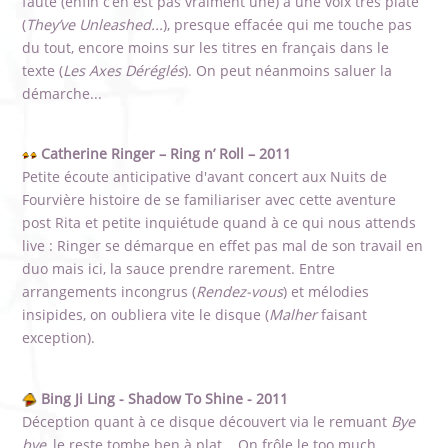
faute (enfin c’en est pas vraiment une) à une voix très plate
(
They’ve Unleashed...
), presque effacée qui me touche pas
du tout, encore moins sur les titres en français dans le
texte (
Les Axes Déréglés
). On peut néanmoins saluer la
démarche...
Catherine Ringer – Ring n’ Roll – 2011
Petite écoute anticipative d'avant concert aux Nuits de
Fourvière histoire de se familiariser avec cette aventure
post Rita et petite inquiétude quand à ce qui nous attends
live : Ringer se démarque en effet pas mal de son travail en
duo mais ici, la sauce prendre rarement. Entre
arrangements incongrus (
Rendez-vous
) et mélodies
insipides, on oubliera vite le disque (
Malher
faisant
exception).
Bing Ji Ling - Shadow To Shine - 2011
Déception quant à ce disque découvert via le remuant
Bye
bye
, le reste tombe ben à plat... On frôle le too much