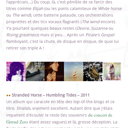
l’appréciais...) Du coup, là, c'est pénible de se farcir des
titres comme
Elijah
(ou les ponts calamiteux de
White horse
ou
The wind
), cette batterie pataude, ces orchestrations
proprettes et des tics vocaux flagrants (
The wind
encore).
Y’a pourtant quelques beaux restes (
Desire
,
Suzanne
ou
Rising greatness
) mais si peu... Après un
Pirate's Gospel
flamboyant, c'est la chute, de disque en disque, de quoi lui
retirer son triple A !
Stranded Horse – Humbling Tides – 2011
Un album qui caracole en tête des top-of-the-blogs et ce
titre,
Shields
, vraiment excellent. Autant dire que j'étais
du concert de
impatient d'écouter le reste (les souvenirs
Grrrnd Zero
étant assez vagues) et là, grosse déception. La