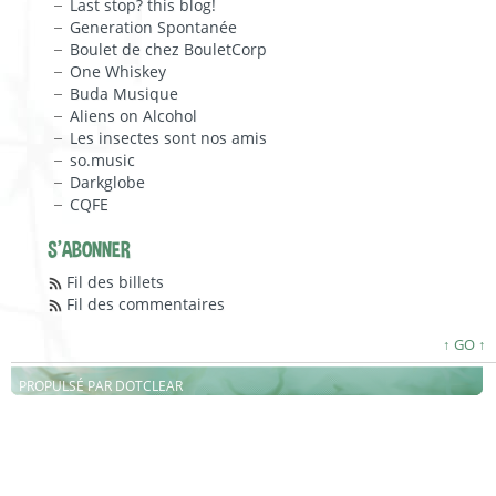
Last stop? this blog!
Generation Spontanée
Boulet de chez BouletCorp
One Whiskey
Buda Musique
Aliens on Alcohol
Les insectes sont nos amis
so.music
Darkglobe
CQFE
S'ABONNER
Fil des billets
Fil des commentaires
↑ GO ↑
PROPULSÉ PAR
DOTCLEAR