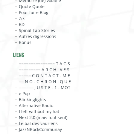
Mémoire (de) volatile
Quote Quote
Pour faire Blog
Zik
BD
Spinal Tap Stories
Autres digressions
Bonus
LIENS
=============== T A G S
========= A R C H i V E S
===== C O N T A C T - M E
== N O - C H R O N i Q U E
====== J U S T E - 1 - MOT
e Pop
Blinkinglights
Alternative Radio
I left without my hat
Next 2.0 (mais tout seul)
Le bal des vauriens
JazzNRockCommunay