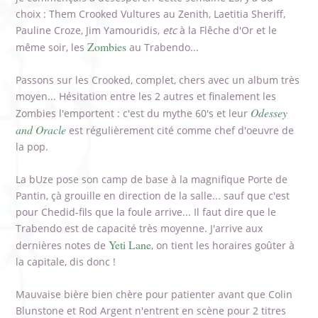
choix : Them Crooked Vultures au Zenith, Laetitia Sheriff,
Pauline Croze, Jim Yamouridis,
etc
à la Flêche d'Or et le
Zombies
même soir, les
au Trabendo...
Passons sur les Crooked, complet, chers avec un album très
moyen... Hésitation entre les 2 autres et finalement les
Odessey
Zombies l'emportent : c'est du mythe 60's et leur
and Oracle
est régulièrement cité comme chef d'oeuvre de
la pop.
La bUze pose son camp de base à la magnifique Porte de
Pantin, çà grouille en direction de la salle... sauf que c'est
pour Chedid-fils que la foule arrive... Il faut dire que le
Trabendo est de capacité très moyenne. J'arrive aux
Yeti Lane
dernières notes de
, on tient les horaires goûter à
la capitale, dis donc !
Mauvaise bière bien chère pour patienter avant que Colin
Blunstone et Rod Argent n'entrent en scène pour 2 titres