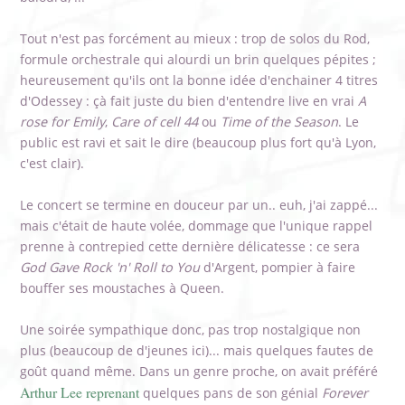
Tout n'est pas forcément au mieux : trop de solos du Rod,
formule orchestrale qui alourdi un brin quelques pépites ;
heureusement qu'ils ont la bonne idée d'enchainer 4 titres
d'Odessey : çà fait juste du bien d'entendre live en vrai
A
rose for Emily
,
Care of cell 44
ou
Time of the Season
. Le
public est ravi et sait le dire (beaucoup plus fort qu'à Lyon,
c'est clair).
Le concert se termine en douceur par un.. euh, j'ai zappé...
mais c'était de haute volée, dommage que l'unique rappel
prenne à contrepied cette dernière délicatesse : ce sera
God Gave Rock 'n' Roll to You
d'Argent, pompier à faire
bouffer ses moustaches à Queen.
Une soirée sympathique donc, pas trop nostalgique non
plus (beaucoup de d'jeunes ici)... mais quelques fautes de
goût quand même. Dans un genre proche, on avait préféré
Arthur Lee reprenant
quelques pans de son génial
Forever