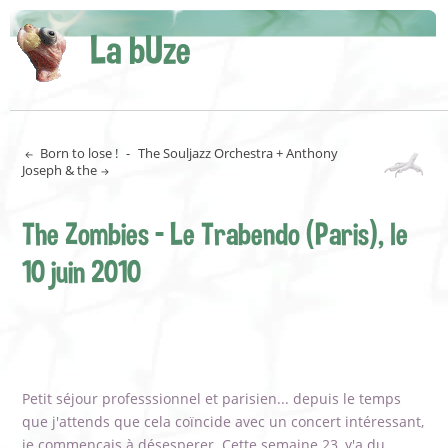
La bUze
Born to lose !
-
The Souljazz Orchestra + Anthony
Joseph & the
The Zombies - Le Trabendo (Paris), le
10 juin 2010
Petit séjour professsionnel et parisien... depuis le temps
que j'attends que cela coïncide avec un concert intéressant,
je commençais à désesperer. Cette semaine 23, y'a du