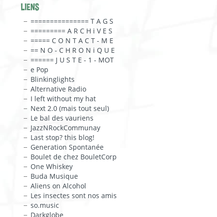
LIENS
=============== T A G S
========= A R C H i V E S
===== C O N T A C T - M E
== N O - C H R O N i Q U E
====== J U S T E - 1 - MOT
e Pop
Blinkinglights
Alternative Radio
I left without my hat
Next 2.0 (mais tout seul)
Le bal des vauriens
JazzNRockCommunay
Last stop? this blog!
Generation Spontanée
Boulet de chez BouletCorp
One Whiskey
Buda Musique
Aliens on Alcohol
Les insectes sont nos amis
so.music
Darkglobe