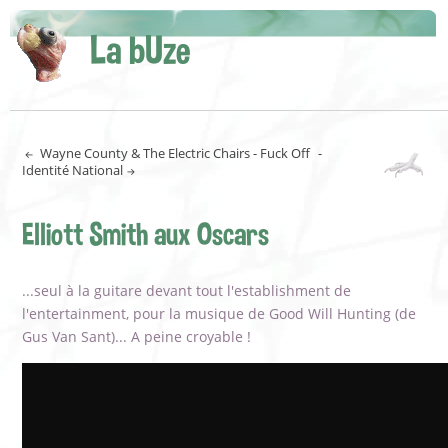
La bUze
Wayne County & The Electric Chairs - Fuck Off
-
Identité National
Elliott Smith aux Oscars
...seul à la guitare devant tout l'establishment de
l'entertainment, pour la musique de Good Will Hunting (de
Gus Van Sant)... A peine croyable !