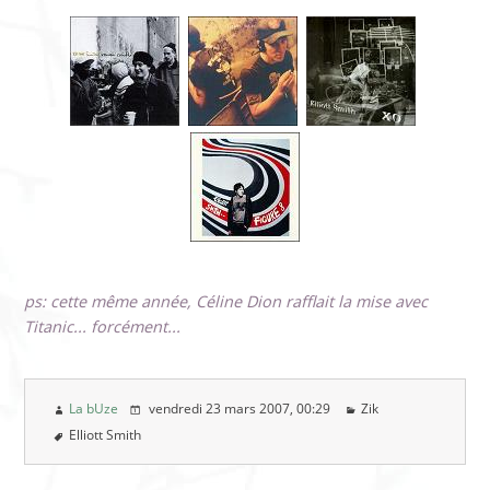
ps: cette même année, Céline Dion rafflait la mise avec
Titanic... forcément...
La bUze
vendredi 23 mars 2007
, 00:29
Zik
Elliott Smith