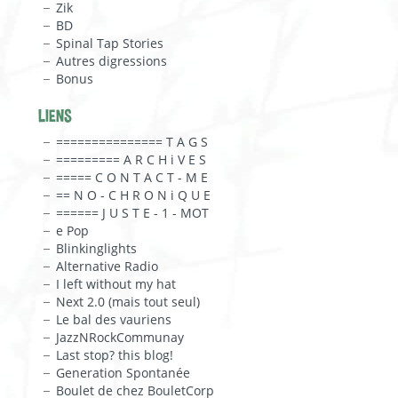
Zik
BD
Spinal Tap Stories
Autres digressions
Bonus
LIENS
=============== T A G S
========= A R C H i V E S
===== C O N T A C T - M E
== N O - C H R O N i Q U E
====== J U S T E - 1 - MOT
e Pop
Blinkinglights
Alternative Radio
I left without my hat
Next 2.0 (mais tout seul)
Le bal des vauriens
JazzNRockCommunay
Last stop? this blog!
Generation Spontanée
Boulet de chez BouletCorp