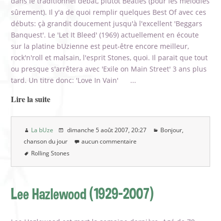
dans le traditionnel débat, plutôt Beatles (pour les mélodies
sûrement). Il y'a de quoi remplir quelques Best Of avec ces
débuts: çà grandit doucement jusqu'à l'excellent 'Beggars
Banquest'. Le 'Let It Bleed' (1969) actuellement en écoute
sur la platine bUzienne est peut-être encore meilleur,
rock'n'roll et malsain, l'esprit Stones, quoi. Il parait que tout
ou presque s'arrêtera avec 'Exile on Main Street' 3 ans plus
tard. Un titre donc: 'Love In Vain' ...
Lire la suite
La bUze
dimanche 5 août 2007
, 20:27
Bonjour,
chanson du jour
aucun commentaire
Rolling Stones
Lee Hazlewood (1929-2007)