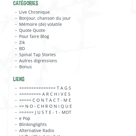
CATÉGORIES
Live Chronique
Bonjour, chanson du jour
Mémoire (de) volatile
Quote Quote
Pour faire Blog
Zik
BD
Spinal Tap Stories
Autres digressions
Bonus
LIENS
=============== T A G S
========= A R C H i V E S
===== C O N T A C T - M E
== N O - C H R O N i Q U E
====== J U S T E - 1 - MOT
e Pop
Blinkinglights
Alternative Radio