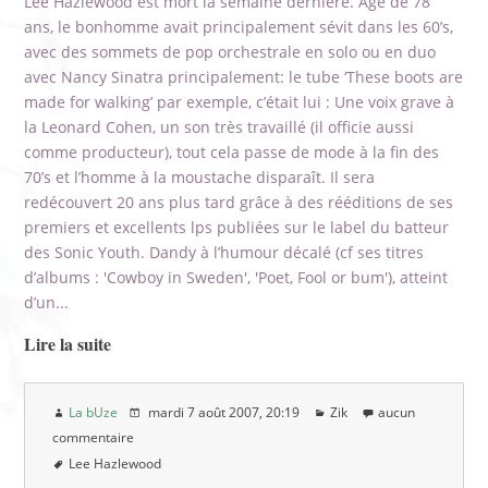
Lee Hazlewood est mort la semaine dernière. Agé de 78
ans, le bonhomme avait principalement sévit dans les 60’s,
avec des sommets de pop orchestrale en solo ou en duo
avec Nancy Sinatra principalement: le tube ‘These boots are
made for walking’ par exemple, c’était lui : Une voix grave à
la Leonard Cohen, un son très travaillé (il officie aussi
comme producteur), tout cela passe de mode à la fin des
70’s et l’homme à la moustache disparaît. Il sera
redécouvert 20 ans plus tard grâce à des rééditions de ses
premiers et excellents lps publiées sur le label du batteur
des Sonic Youth. Dandy à l’humour décalé (cf ses titres
d’albums : 'Cowboy in Sweden', 'Poet, Fool or bum'), atteint
d’un...
Lire la suite
La bUze
mardi 7 août 2007
, 20:19
Zik
aucun
commentaire
Lee Hazlewood