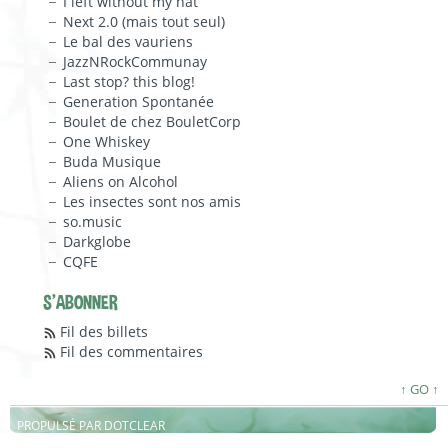
I left without my hat
Next 2.0 (mais tout seul)
Le bal des vauriens
JazzNRockCommunay
Last stop? this blog!
Generation Spontanée
Boulet de chez BouletCorp
One Whiskey
Buda Musique
Aliens on Alcohol
Les insectes sont nos amis
so.music
Darkglobe
CQFE
S'ABONNER
Fil des billets
Fil des commentaires
↑ GO ↑
PROPULSÉ PAR
DOTCLEAR