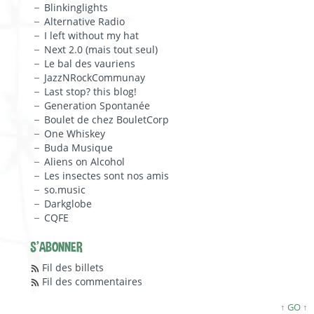
Blinkinglights
Alternative Radio
I left without my hat
Next 2.0 (mais tout seul)
Le bal des vauriens
JazzNRockCommunay
Last stop? this blog!
Generation Spontanée
Boulet de chez BouletCorp
One Whiskey
Buda Musique
Aliens on Alcohol
Les insectes sont nos amis
so.music
Darkglobe
CQFE
S'ABONNER
Fil des billets
Fil des commentaires
↑ GO ↑