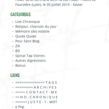
Fourvière (Lyon), le 05 Juillet 2019 - Xavier
CATÉGORIES
Live Chronique
Bonjour, chanson du jour
Mémoire (de) volatile
Quote Quote
Pour faire Blog
Zik
BD
Spinal Tap Stories
Autres digressions
Bonus
LIENS
=============== T A G S
========= A R C H i V E S
===== C O N T A C T - M E
== N O - C H R O N i Q U E
====== J U S T E - 1 - MOT
e Pop