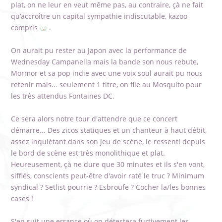
plat, on ne leur en veut même pas, au contraire, çà ne fait
qu’accroître un capital sympathie indiscutable, kazoo
compris
.
On aurait pu rester au Japon avec la performance de
Wednesday Campanella mais la bande son nous rebute,
Mormor et sa pop indie avec une voix soul aurait pu nous
retenir mais... seulement 1 titre, on file au Mosquito pour
les très attendus Fontaines DC.
Ce sera alors notre tour d'attendre que ce concert
démarre... Des zicos statiques et un chanteur à haut débit,
assez inquiétant dans son jeu de scène, le ressenti depuis
le bord de scène est très monolithique et plat.
Heureusement, çà ne dure que 30 minutes et ils s'en vont,
sifflés, conscients peut-être d'avoir raté le truc ? Minimum
syndical ? Setlist pourrie ? Esbroufe ? Cocher la/les bonnes
cases !
S'en suit une errance où on détestera furtivement les