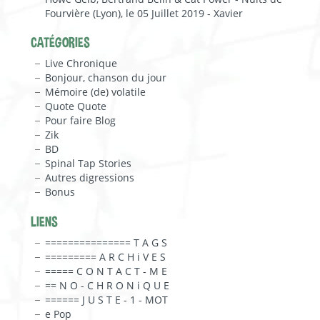
Fourvière (Lyon), le 05 Juillet 2019 - Xavier
CATÉGORIES
Live Chronique
Bonjour, chanson du jour
Mémoire (de) volatile
Quote Quote
Pour faire Blog
Zik
BD
Spinal Tap Stories
Autres digressions
Bonus
LIENS
=============== T A G S
========= A R C H i V E S
===== C O N T A C T - M E
== N O - C H R O N i Q U E
====== J U S T E - 1 - MOT
e Pop