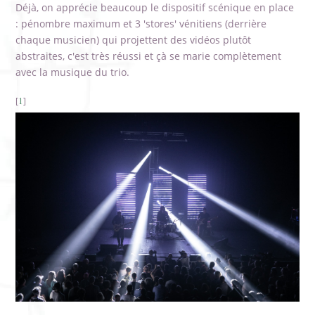
Déjà, on apprécie beaucoup le dispositif scénique en place
: pénombre maximum et 3 'stores' vénitiens (derrière
chaque musicien) qui projettent des vidéos plutôt
abstraites, c'est très réussi et çà se marie complètement
avec la musique du trio.
1
[
]