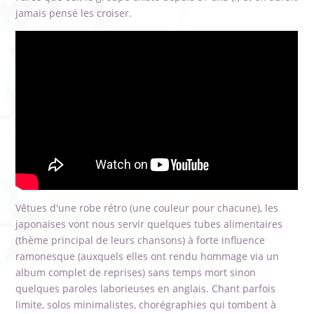
jamais pensé les croiser.
Vêtues d'une robe rétro (une couleur pour chacune), les
japonaises vont nous servir quelques tubes alimentaires
(thème principal de leurs chansons) à forte influence
ramonesque (auxquels elles ont rendu hommage via un
album complet de reprises) sans temps mort sinon
quelques paroles laborieuses en anglais. Chant parfois
limite, solos minimalistes, chorégraphies qui tombent à