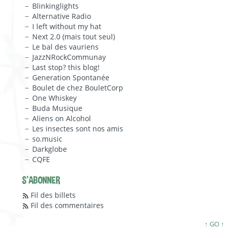
Blinkinglights
Alternative Radio
I left without my hat
Next 2.0 (mais tout seul)
Le bal des vauriens
JazzNRockCommunay
Last stop? this blog!
Generation Spontanée
Boulet de chez BouletCorp
One Whiskey
Buda Musique
Aliens on Alcohol
Les insectes sont nos amis
so.music
Darkglobe
CQFE
S'ABONNER
Fil des billets
Fil des commentaires
↑ GO ↑