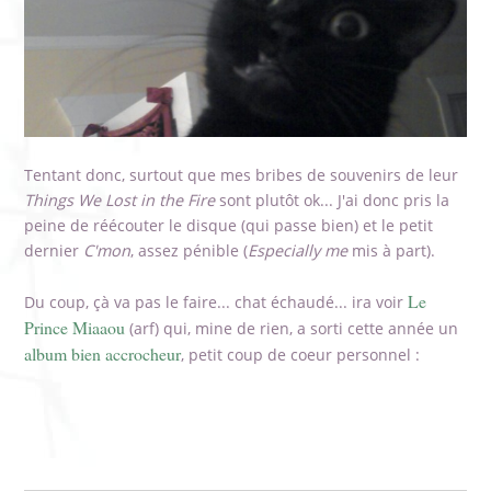
Tentant donc, surtout que mes bribes de souvenirs de leur
Things We Lost in the Fire
sont plutôt ok... J'ai donc pris la
peine de réécouter le disque (qui passe bien) et le petit
dernier
C'mon
, assez pénible (
Especially me
mis à part).
Le
Du coup, çà va pas le faire... chat échaudé... ira voir
Prince Miaaou
(arf) qui, mine de rien, a sorti cette année un
album bien accrocheur
, petit coup de coeur personnel :