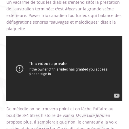
Un vacarme de tous les diables s'entend sitôt la prestation
de l'australien terminée: c'est
Metz
sur la grande scène
extérieure. Power trio canadien fou furieux qui balance des
déflagrations sonores "sauvages et mélodiques" disait la
plaquette.
De mélodie on ne trouvera point et on lâche l'affaire au
bout de 3/4 titres histoire de voir si
Drive Like Jehu
en
propose plus. Il semblerait que non: le chanteur a la voix
cassée et rien n'accroche. On se dit alors qu'une écoute