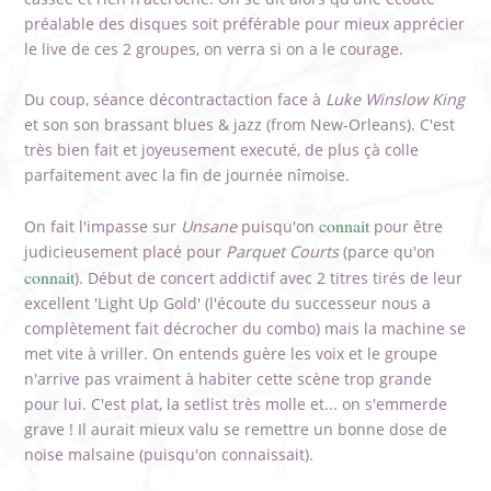
préalable des disques soit préférable pour mieux apprécier
le live de ces 2 groupes, on verra si on a le courage.
Du coup, séance décontractaction face à
Luke Winslow King
et son son brassant blues & jazz (from New-Orleans). C'est
très bien fait et joyeusement executé, de plus çà colle
parfaitement avec la fin de journée nîmoise.
connait
On fait l'impasse sur
Unsane
puisqu'on
pour être
judicieusement placé pour
Parquet Courts
(parce qu'on
connait
). Début de concert addictif avec 2 titres tirés de leur
excellent 'Light Up Gold' (l'écoute du successeur nous a
complètement fait décrocher du combo) mais la machine se
met vite à vriller. On entends guère les voix et le groupe
n'arrive pas vraiment à habiter cette scène trop grande
pour lui. C'est plat, la setlist très molle et... on s'emmerde
grave ! Il aurait mieux valu se remettre un bonne dose de
noise malsaine (puisqu'on connaissait).