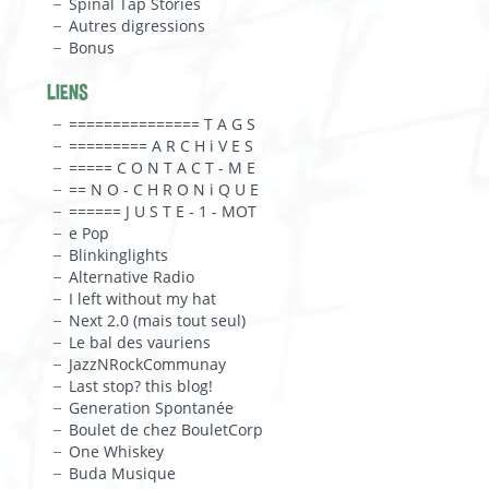
Spinal Tap Stories
Autres digressions
Bonus
LIENS
=============== T A G S
========= A R C H i V E S
===== C O N T A C T - M E
== N O - C H R O N i Q U E
====== J U S T E - 1 - MOT
e Pop
Blinkinglights
Alternative Radio
I left without my hat
Next 2.0 (mais tout seul)
Le bal des vauriens
JazzNRockCommunay
Last stop? this blog!
Generation Spontanée
Boulet de chez BouletCorp
One Whiskey
Buda Musique