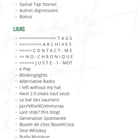
Spinal Tap Stories
Autres digressions
Bonus
LIENS
=============== T A G S
========= A R C H i V E S
===== C O N T A C T - M E
== N O - C H R O N i Q U E
====== J U S T E - 1 - MOT
e Pop
Blinkinglights
Alternative Radio
I left without my hat
Next 2.0 (mais tout seul)
Le bal des vauriens
JazzNRockCommunay
Last stop? this blog!
Generation Spontanée
Boulet de chez BouletCorp
One Whiskey
Buda Musique