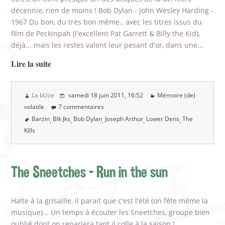
décennie, rien de moins ! Bob Dylan - John Wesley Harding -
1967 Du bon, du très bon même.. avec les titres issus du
film de Peckinpah (l'excellent Pat Garrett & Billy the Kid),
déjà... mais les restes valent leur pesant d'or, dans une...
Lire la suite
La bUze
samedi 18 juin 2011
, 16:52
Mémoire (de)
volatile
7 commentaires
Barzin
Blk Jks
Bob Dylan
Joseph Arthur
Lower Dens
The
Kills
The Sneetches - Run in the sun
Halte à la grisaille, il parait que c'est l'été (on fête même la
musique)... Un temps à écouter les Sneetches, groupe bien
oublié dont on reparlera tant il colle à la saison !...