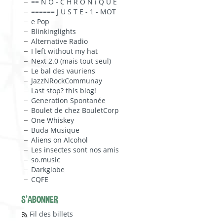
== N O - C H R O N i Q U E
====== J U S T E - 1 - MOT
e Pop
Blinkinglights
Alternative Radio
I left without my hat
Next 2.0 (mais tout seul)
Le bal des vauriens
JazzNRockCommunay
Last stop? this blog!
Generation Spontanée
Boulet de chez BouletCorp
One Whiskey
Buda Musique
Aliens on Alcohol
Les insectes sont nos amis
so.music
Darkglobe
CQFE
S'ABONNER
Fil des billets