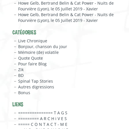
Howe Gelb, Bertrand Belin & Cat Power - Nuits de
Fourvière (Lyon), le 05 Juillet 2019 - Xavier
Howe Gelb, Bertrand Belin & Cat Power - Nuits de
Fourvière (Lyon), le 05 Juillet 2019 - Xavier
CATÉGORIES
Live Chronique
Bonjour, chanson du jour
Mémoire (de) volatile
Quote Quote
Pour faire Blog
Zik
BD
Spinal Tap Stories
Autres digressions
Bonus
LIENS
=============== T A G S
========= A R C H i V E S
===== C O N T A C T - M E