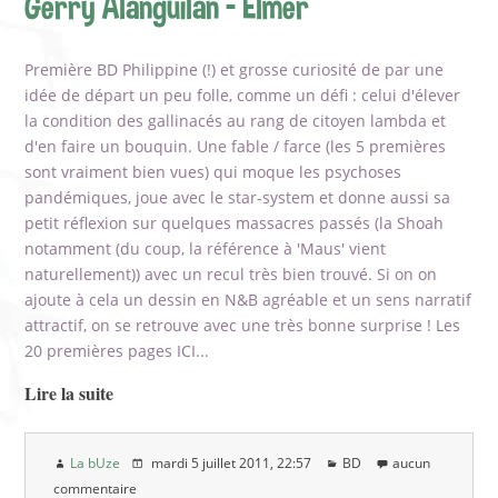
Gerry Alanguilan - Elmer
Première BD Philippine (!) et grosse curiosité de par une
idée de départ un peu folle, comme un défi : celui d'élever
la condition des gallinacés au rang de citoyen lambda et
d'en faire un bouquin. Une fable / farce (les 5 premières
sont vraiment bien vues) qui moque les psychoses
pandémiques, joue avec le star-system et donne aussi sa
petit réflexion sur quelques massacres passés (la Shoah
notamment (du coup, la référence à 'Maus' vient
naturellement)) avec un recul très bien trouvé. Si on on
ajoute à cela un dessin en N&B agréable et un sens narratif
attractif, on se retrouve avec une très bonne surprise ! Les
20 premières pages ICI...
Lire la suite
La bUze
mardi 5 juillet 2011
, 22:57
BD
aucun
commentaire