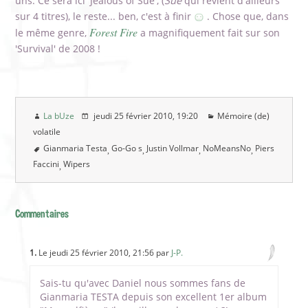
uns. Ce sera ici 'Jealous of Sue', (
Sue
qui revient d'ailleurs
sur 4 titres), le reste... ben, c'est à finir
. Chose que, dans
Forest Fire
le même genre,
a magnifiquement fait sur son
'Survival' de 2008 !
La bUze
jeudi 25 février 2010
, 19:20
Mémoire (de)
volatile
Gianmaria Testa
Go-Go s
Justin Vollmar
NoMeansNo
Piers
Faccini
Wipers
Commentaires
1.
Le jeudi 25 février 2010, 21:56 par
J-P.
Sais-tu qu'avec Daniel nous sommes fans de
Gianmaria TESTA depuis son excellent 1er album