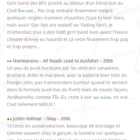
Girls band des 80's pioché au détour d'un blind-test du
Civil Servant
... Pas trop emballé finalement malgré
quelques singles vraiment chouettes ('Lust to love' donc,
mais aussi 'Our lips are sealed' ou 'Fading fast'). Je
m'attendais plus à des riottt grrll band bien avant l'heure
(
Sleater Kinney
au hasard) et çà reste finalement trop pop
et trop propre...
Nomeansno – All Roads Lead to Ausfahrt – 2006
Un peu de punk hardcore par les vétérans canadiens.
Braillard, drôle et mal élevé, avec la batterie bien folle du
frangin John, pas transcendant (surtout quand ils versent
dans la formule punk bas du front) mais de toutes façons,
The Ex
sur scène
NoMeansNo
, comme
, reste à voir
, en vrai…
C’est tellement MIEUX !
Justin Vollmar - Okay - 2006
10 titres en autoproduction, beaucoup de bricolage et
comme souvent chez le garçon, la lumière sur quelques