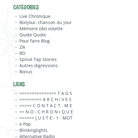
CATÉGORIES
Live Chronique
Bonjour, chanson du jour
Mémoire (de) volatile
Quote Quote
Pour faire Blog
Zik
BD
Spinal Tap Stories
Autres digressions
Bonus
LIENS
=============== T A G S
========= A R C H i V E S
===== C O N T A C T - M E
== N O - C H R O N i Q U E
====== J U S T E - 1 - MOT
e Pop
Blinkinglights
Alternative Radio