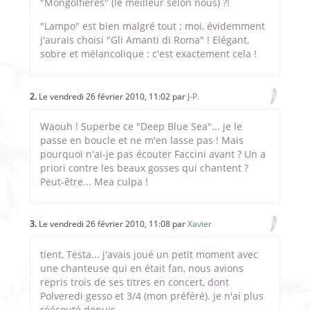
"Mongolfières" (le meilleur selon nous) ?!
"Lampo" est bien malgré tout ; moi, évidemment
j'aurais choisi "Gli Amanti di Roma" ! Elégant,
sobre et mélancolique : c'est exactement cela !
2.
Le vendredi 26 février 2010, 11:02 par
J-P.
Waouh ! Superbe ce "Deep Blue Sea"... je le
passe en boucle et ne m'en lasse pas ! Mais
pourquoi n'ai-je pas écouter Faccini avant ? Un a
priori contre les beaux gosses qui chantent ?
Peut-être... Mea culpa !
3.
Le vendredi 26 février 2010, 11:08 par
Xavier
tient, Testa... j'avais joué un petit moment avec
une chanteuse qui en était fan, nous avions
repris trois de ses titres en concert, dont
Polveredi gesso et 3/4 (mon préféré). je n'ai plus
réécouté depuis....