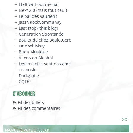
I left without my hat
Next 2.0 (mais tout seul)
Le bal des vauriens
JazzNRockCommunay
Last stop? this blog!
Generation Spontanée
Boulet de chez BouletCorp
One Whiskey
Buda Musique
Aliens on Alcohol
Les insectes sont nos amis
so.music
Darkglobe
CQFE
S'ABONNER
Fil des billets
Fil des commentaires
↑ GO ↑
PROPULSÉ PAR
DOTCLEAR