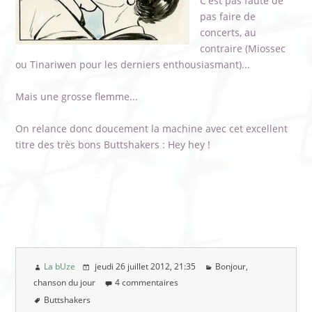
C'est pas faute de
pas faire de
concerts, au
contraire (Miossec
ou Tinariwen pour les derniers enthousiasmant)...
Mais une grosse flemme...
On relance donc doucement la machine avec cet excellent
titre des très bons Buttshakers : Hey hey !
La bUze
jeudi 26 juillet 2012
, 21:35
Bonjour,
chanson du jour
4 commentaires
Buttshakers