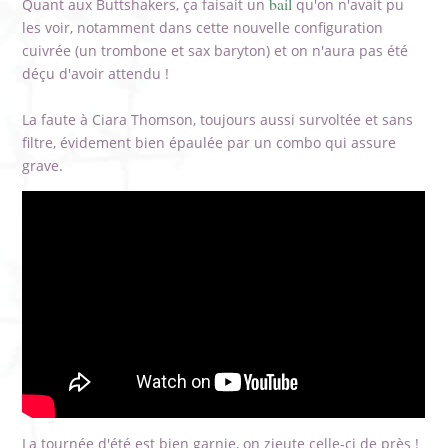
bail
Quant aux Buttshakers, ça faisait un
qu'on n'avait pu
les voir, notamment dans cette nouvelle configuration
cuivrée (un trombone et sax baryton) et on n'aura pas été
déçu d'avoir attendu !
La faute à Ciara Thomson, toujours aussi survoltée et sans
filtre, évidement bien épaulée par un combo qui assure
grave.
La tournée d'été est bien garnie, on zieute celle-ci de près !