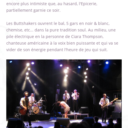
encore plus intimiste que, au hasard, l'Epicerie,
partiellement garnie ce soir.
Les Buttshakers ouvrent le bal, 5 gars en noir & blanc,
chemise, etc... dans la pure tradition soul. Au milieu, une
pile électrique en la personne de Ciara Thompson,
chanteuse américaine à la voix bien puissante et qui va se
vider de son énergie pendant l'heure de jeu qui suit.