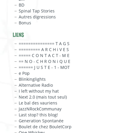
BD
Spinal Tap Stories
Autres digressions
Bonus
LIENS
=============== T A G S
========= A R C H i V E S
===== C O N T A C T - M E
== N O - C H R O N i Q U E
====== J U S T E - 1 - MOT
e Pop
Blinkinglights
Alternative Radio
I left without my hat
Next 2.0 (mais tout seul)
Le bal des vauriens
JazzNRockCommunay
Last stop? this blog!
Generation Spontanée
Boulet de chez BouletCorp
One Whiskey