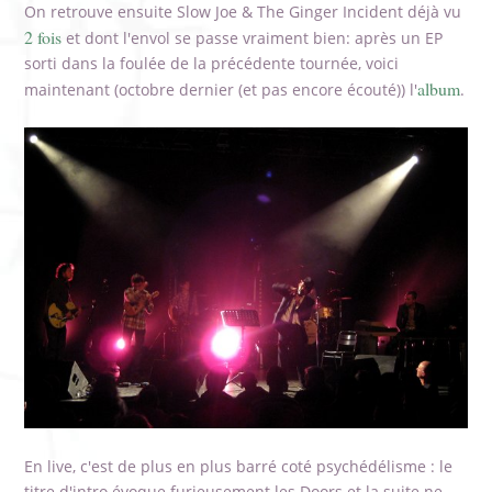
On retrouve ensuite Slow Joe & The Ginger Incident déjà vu
2 fois
et dont l'envol se passe vraiment bien: après un EP
sorti dans la foulée de la précédente tournée, voici
album
maintenant (octobre dernier (et pas encore écouté)) l'
.
En live, c'est de plus en plus barré coté psychédélisme : le
titre d'intro évoque furieusement les Doors et la suite ne