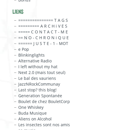
LIENS
=============== T A G S
========= A R C H i V E S
===== C O N T A C T - M E
== N O - C H R O N i Q U E
====== J U S T E - 1 - MOT
e Pop
Blinkinglights
Alternative Radio
I left without my hat
Next 2.0 (mais tout seul)
Le bal des vauriens
JazzNRockCommunay
Last stop? this blog!
Generation Spontanée
Boulet de chez BouletCorp
One Whiskey
Buda Musique
Aliens on Alcohol
Les insectes sont nos amis